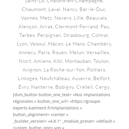
Saint-Lô, Châlons-en-Champagne.
Chaumont, Laval, Nancy, Bar-le-Duc,
Vannes, Metz, Nevers, Lille, Beauvais,
Alençon, Arras, Clermont-Ferrand, Pau,
Tarbes, Perpignan, Strasbourg, Colmar,
Lyon, Vesoul, Mâcon. Le Mans, Chambéry,
Annecy, Paris, Rouen, Melun, Versailles,
Niort, Amiens, Albi, Montauban, Toulon,
Avignon. La Roche-sur-Yon, Poitiers,
Limoges, Neufchâteau, Auxerre, Belfort,
Évry, Nanterre, Bobigny, Créteil, Cergy.
[dsm_button button_one_text= »Nos implantations
régionales » button_one_url= »https://groupe-
experts-batiment.fr/implantations »
button_alignment= »center »
_builder_version= »4.8.1″ _module_preset= »default »
custom_button_one= »on »